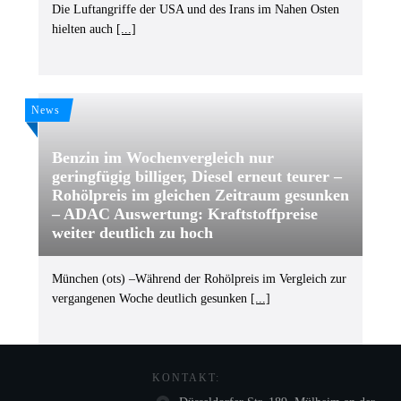
Die Luftangriffe der USA und des Irans im Nahen Osten
hielten auch
[...]
News
Benzin im Wochenvergleich nur
geringfügig billiger, Diesel erneut teurer –
Rohölpreis im gleichen Zeitraum gesunken
– ADAC Auswertung: Kraftstoffpreise
weiter deutlich zu hoch
München (ots) –Während der Rohölpreis im Vergleich zur
vergangenen Woche deutlich gesunken
[...]
KONTAKT: